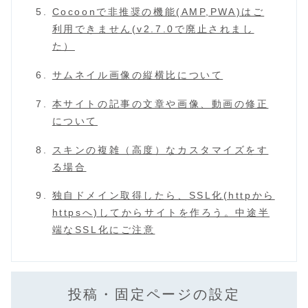
Cocoonで非推奨の機能(AMP,PWA)はご
利用できません(v2.7.0で廃止されまし
た）
サムネイル画像の縦横比について
本サイトの記事の文章や画像、動画の修正
について
スキンの複雑（高度）なカスタマイズをす
る場合
独自ドメイン取得したら、SSL化(httpから
httpsへ)してからサイトを作ろう。中途半
端なSSL化にご注意
投稿・固定ページの設定