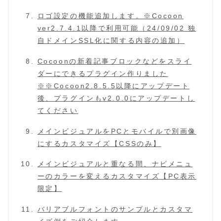
ロゴ設定の機能追加します。※Cocoon
ver2.7.4.1以降で利用可能（24/09/02 独
自ドメインSSL化に関する内容の追加）
Cocoonの新着記事ブロックなどをスライ
ダーにできるプラグイン作りました
※※Cocoon2.8.5.5以降にアップデート
後、プラグインもv2.0.0にアップデートし
てください
メインビジュアルをPCとモバイルで別画像
にするカスタマイズ【CSSのみ】
メインビジュアルと重なる間、ナビメニュ
ーのカラーを変えるカスタマイズ【PC表示
限定】
バリアブルフォントのサンプルとカスタマ