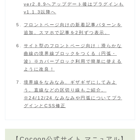
ver2.8.9へアップデート後はプラグインも
v1.1.3以降へ
フロントページ向けの新着記事パターンを
追加。スマホで記事を2列ずつ表示。
サイト型のフロントページ向け：滑らかな
曲線の境界線ブロックをつくる（円弧・
波）※カバーブロック利用で簡単に使える
ように改良！
境界線をなみなみ、ギザギザにしてみよ
う。直線などの区切り線もご紹介。
※24/12/24 なみなみや円弧についてプラ
グインとCSS修正
【Cocoon公式サイト マニュアル】