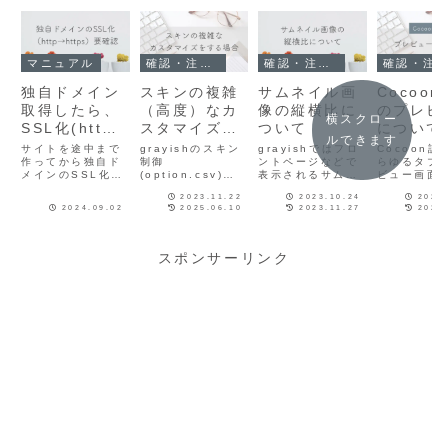
マニュアル
確認・注意事項
確認・注意事項
確認・注意事項
独自ドメイン
スキンの複雑
サムネイル画
Cocoo
取得したら、
（高度）なカ
像の縦横比に
のプレビ
横スクロー
SSL化(http
スタマイズを
ついて
について
ルできます
からhttpsへ)
する場合
サイトを途中まで
grayishのスキン
grayishではフロ
Cocoon設
してからサイ
作ってから独自ド
制御
ントページなどで
らゆるタブ
メインのSSL化を
(option.csv)の
表示されるサムネ
ビュー画面
トを作ろう。
行う場合、
変更や、
イルについて、
されている
中途半端な
2023.11.22
2023.10.24
2023
WordPressでは
functions.php
CSSで縦横比を
ます。gray
2024.09.02
2025.06.10
2023.11.27
2024
他にも設定の変更
などのファイルを
９：１６に設定し
プレビュー
SSL化にご注
が必要な箇所があ
直接編集してカス
ています。投稿・
箇所grayis
意
ります。Cocoon
タマイズを行いた
固定ページ内に使
は、「スキ
の公式マニュアル
い場合の内容にな
用される画像（ア
「全体」「
スポンサーリンク
を見ながら手順を
ります。子テーマ
イキャッチも含み
ム」「モバ
確認しましょう。
の下のskinsフォ
ます）や、CTAボ
「404」の
SSL化が中途半端
ルダにカスタマイ
ックスやランキン
ージについ
な状態ですと
ズしたスキンデー
グに使用される画
み、実際と
grayishのロゴ設
タをアップして使
像は対象外です。
表示になる
定機能が動作しな
用する手順になり
プロフィー...
調整し...
いことがありま
ます。色を一部分
す。
だけ変更したい、
等の
CSS(style.css)
だけで完結するカ
スタマイズでは不
要な手順になりま
す。