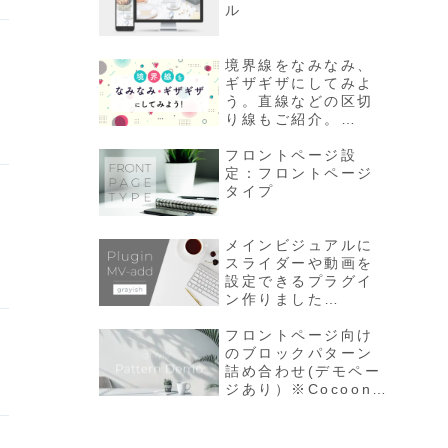
ル
境界線をなみなみ、
ギザギザにしてみよ
う。直線などの区切
り線もご紹介。
※24/12/24 なみな
みや円弧についてプ
フロントページ設
ラグインとCSS修正
定：フロントページ
タイプ
メインビジュアルに
スライダーや動画を
設定できるプラグイ
ン作りました
※Cocoon2.8.5.5以
降にアップデート
フロントページ向け
後、プラグインも
のブロックパターン
v2.0.0にアップデー
詰め合わせ(デモペー
トしてください
ジあり）※Cocoon
ver2.8.9へアップデ
ート後はプラグイン
もv1.1.3以降へ