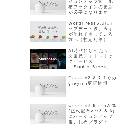
ジョンアップ後、配
布プラグインの更新
が必要になります
WordPress6.9にア
ップデート後、表示
が崩れて困っている
方へ（暫定対策）
AI時代にぴったり、
次世代フォトストッ
クサービス
「Studio.Stock」の
ご紹介
Cocoon2.8.7.1での
grayish更新情報
Cocoon2.8.5.5以降
(正式配布ver2.8.6)
にバージョンアップ
後、配布プラグイン
の更新が必要になり
ます