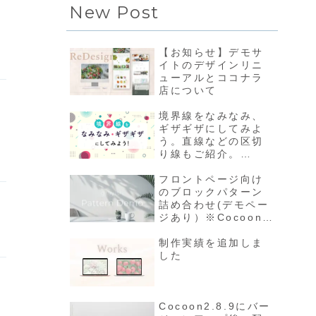
New Post
【お知らせ】デモサ
イトのデザインリニ
ューアルとココナラ
店について
境界線をなみなみ、
ギザギザにしてみよ
う。直線などの区切
り線もご紹介。
※24/12/24 なみな
みや円弧についてプ
フロントページ向け
ラグインとCSS修正
のブロックパターン
詰め合わせ(デモペー
ジあり）※Cocoon
ver2.8.9へアップデ
ート後はプラグイン
制作実績を追加しま
もv1.1.3以降へ
した
Cocoon2.8.9にバー