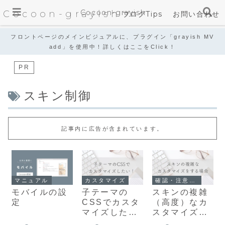
Cocoon-grayish
Cocoon-grayish
ブログTips
お問い合わせ
フロントページのメインビジュアルに、プラグイン「grayish MV
add」を使用中！詳しくはここをClick！
PR
スキン制御
記事内に広告が含まれています。
マニュアル
カスタマイズ
確認・注意事項
モバイルの設
子テーマの
スキンの複雑
定
CSSでカスタ
（高度）なカ
マイズしたい
スタマイズを
場合
する場合